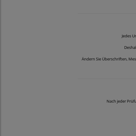
Jedes U
Deshal
Ändern Sie Überschriften, Me
Nach jeder Prüf