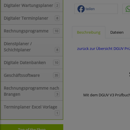
Digitaler Wartungsplaner
2
teilen
Digitaler Terminplaner
8
Rechnungsprogramme
10
Beschreibung
Dateien
Dienstplaner /
zurück zur Übersicht DGUV Pr
Schichtplaner
8
Digitale Datenbanken
10
Geschäftssoftware
35
Rechnungsprogramme nach
Brangen
3
Mit dem DGUV V3 Prüfbuch d
Terminplaner Excel Vorlage
1
Top of the Shop