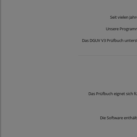
Seit vielen Ja
Unsere Programme
Das DGUV V3 Prüfbuch unterstü
Das Prüfbuch eignet sich f
Die Software enthält