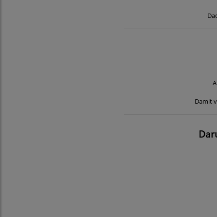
Dad
A
Damit v
Dar