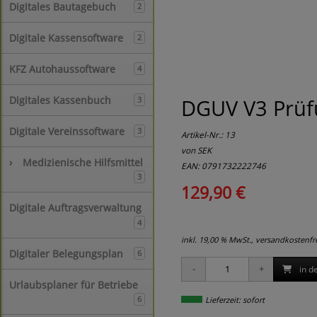
Digitales Bautagebuch
2
Digitale Kassensoftware
2
KFZ Autohaussoftware
4
Digitales Kassenbuch
DGUV V3 Prüfu
3
Digitale Vereinssoftware
3
Artikel-Nr.:
13
von SEK
›
Medizienische Hilfsmittel
EAN: 0791732222746
3
129,90 €
Digitale Auftragsverwaltung
4
inkl. 19,00 % MwSt., versandkostenf
Digitaler Belegungsplan
6
in d
Urlaubsplaner für Betriebe
6
Lieferzeit: sofort