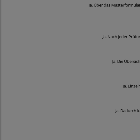
Ja. Über das Masterformula
Ja. Nach jeder Prüf
Ja. Die Übersic
Ja. Einz
Ja. Dadurch 