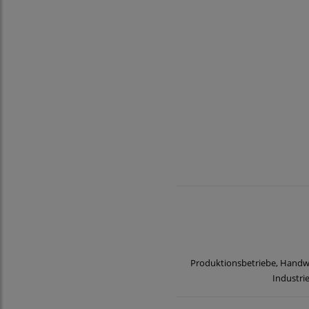
Produktionsbetriebe, Handwe
Industri