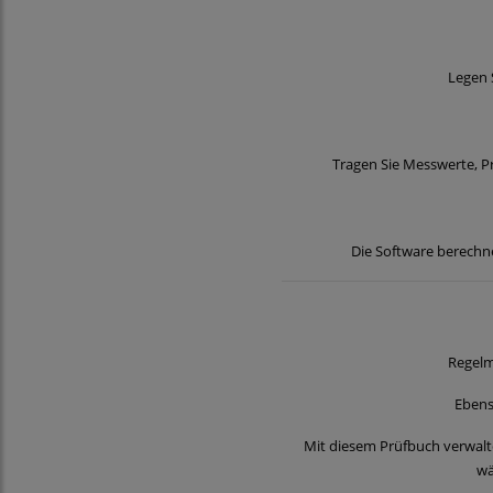
Legen 
Tragen Sie Messwerte, P
Die Software berechne
Regelm
Ebens
Mit diesem Prüfbuch verwalt
wä