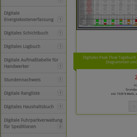
Digitale
Energiekostenerfassung
1
Digitales Schichtbuch
1
Digitales Logbuch
1
Digitales Peak Flow Tagebuc
Digitale Aufmaßtabelle für
Diagrammen und 
Handwerker
1
Stundennachweis
1
In
Grundpr
Digitale Rangliste
1
inkl. 19,00 % MwSt.,
Digitales Haushaltsbuch
1
Digitale Fuhrparkverwaltung
für Speditionen
2