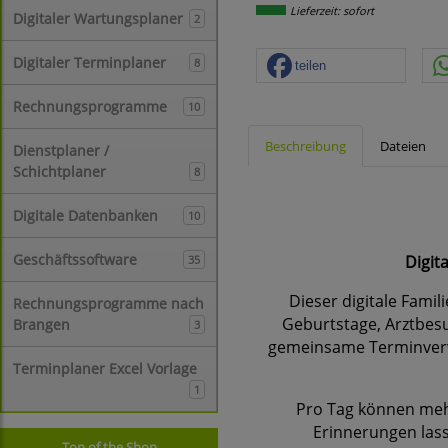
Lieferzeit: sofort
Digitaler Wartungsplaner
2
Digitaler Terminplaner
8
teilen
Rechnungsprogramme
10
Beschreibung
Dateien
Dienstplaner /
Schichtplaner
8
Digitale Datenbanken
10
Geschäftssoftware
Digit
35
Dieser digitale Famil
Rechnungsprogramme nach
Geburtstage, Arztbesu
Brangen
3
gemeinsame Terminverwa
Terminplaner Excel Vorlage
1
Pro Tag können meh
Erinnerungen lass
Top of the Shop