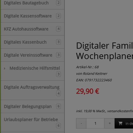
Digitales Bautagebuch
2
Digitale Kassensoftware
2
KFZ Autohaussoftware
4
Digitales Kassenbuch
Digitaler Fam
3
Wochenplaner 
Digitale Vereinssoftware
3
Artikel-Nr.:
68
›
Medizienische Hilfsmittel
von Roland Kettner
3
EAN: 0791732223460
Digitale Auftragsverwaltung
29,90 €
4
Digitaler Belegungsplan
6
inkl. 19,00 % MwSt., versandkostenf
Urlaubsplaner für Betriebe
in d
6