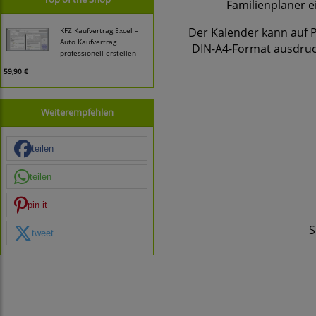
Familienplaner e
Der Kalender kann auf P
KFZ Kaufvertrag Excel –
Auto Kaufvertrag
DIN-A4-Format ausdruc
professionell erstellen
59,90 €
Weiterempfehlen
teilen
teilen
pin it
S
tweet