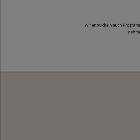
_
Wir entwickeln auch Programm
nehmen