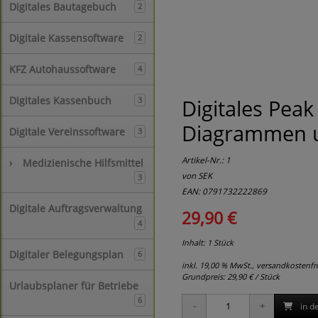
Digitales Bautagebuch
2
Digitale Kassensoftware
2
KFZ Autohaussoftware
4
Digitales Kassenbuch
Digitales Pea
3
Diagrammen u
Digitale Vereinssoftware
3
Artikel-Nr.:
1
›
Medizienische Hilfsmittel
von SEK
3
EAN: 0791732222869
Digitale Auftragsverwaltung
29,90 €
4
Inhalt: 1 Stück
Digitaler Belegungsplan
6
inkl. 19,00 % MwSt., versandkostenf
Grundpreis:
29,90 € / Stück
Urlaubsplaner für Betriebe
6
in d