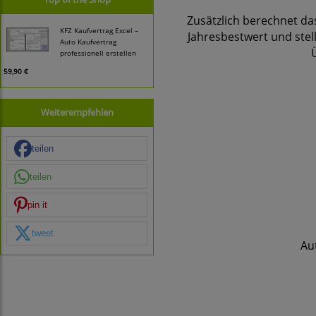
Zusätzlich berechnet d
KFZ Kaufvertrag Excel –
Jahresbestwert und stel
Auto Kaufvertrag
professionell erstellen
59,90 €
Weiterempfehlen
teilen
teilen
pin it
tweet
Au