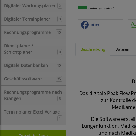
Digitaler Wartungsplaner
2
Lieferzeit: sofort
Digitaler Terminplaner
8
teilen
Rechnungsprogramme
10
Dienstplaner /
Beschreibung
Dateien
Schichtplaner
8
Digitale Datenbanken
10
Geschäftssoftware
35
D
Rechnungsprogramme nach
Das digitale Peak Flow P
Brangen
3
zur Kontrolle 
Medikamen
Terminplaner Excel Vorlage
Die Software erste
1
Lungenfunktion, Medika
und nach Medik
Top of the Shop