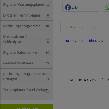
Digitaler Wartungsplaner
2
teilen
Digitaler Terminplaner
8
Rechnungsprogramme
10
Beschreibung
Dateien
Dienstplaner /
zurück zur Übersicht DGUV Pr
Schichtplaner
8
Digitale Datenbanken
10
Geschäftssoftware
35
Rechnungsprogramme nach
Brangen
3
Mit dem DGUV V3 Prüfbuch d
Terminplaner Excel Vorlage
1
Top of the Shop