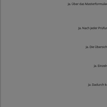
Ja. Über das Masterformula
Ja. Nach jeder Prüf
Ja. Die Übersic
Ja. Einz
Ja. Dadurch 