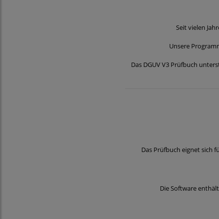
Seit vielen Ja
Unsere Programme
Das DGUV V3 Prüfbuch unterstü
Das Prüfbuch eignet sich f
Die Software enthält