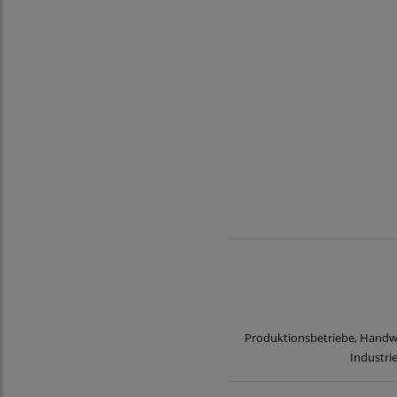
Produktionsbetriebe, Handwe
Industri