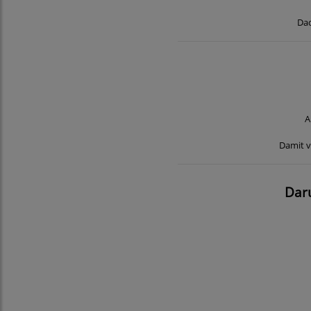
Dad
A
Damit v
Dar