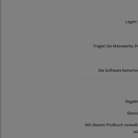
Legen 
Tragen Sie Messwerte, P
Die Software berechne
Regelm
Ebens
Mit diesem Prüfbuch verwalt
wä