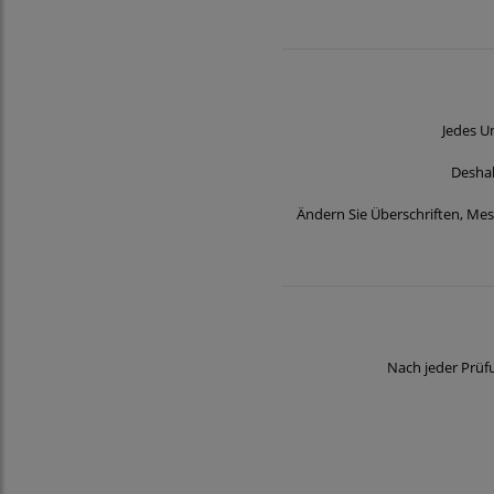
Jedes U
Deshal
Ändern Sie Überschriften, Me
Nach jeder Prüf