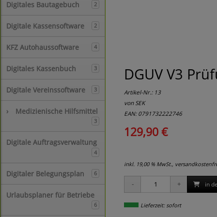
Digitales Bautagebuch
2
Digitale Kassensoftware
2
KFZ Autohaussoftware
4
Digitales Kassenbuch
DGUV V3 Prüfu
3
Digitale Vereinssoftware
3
Artikel-Nr.:
13
von SEK
›
Medizienische Hilfsmittel
EAN: 0791732222746
3
129,90 €
Digitale Auftragsverwaltung
4
inkl. 19,00 % MwSt., versandkostenf
Digitaler Belegungsplan
6
in d
Urlaubsplaner für Betriebe
6
Lieferzeit: sofort